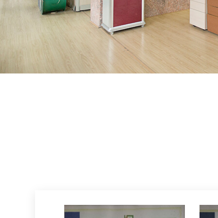
Фуцзянь XIBAOLI 
специализи