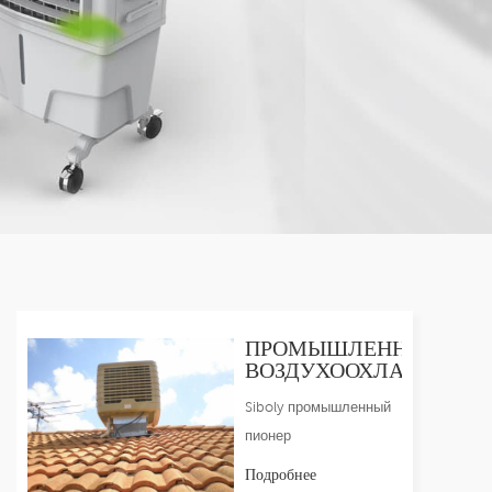
er
5951777
ПРОМЫШЛЕННЫЙ
ИТЕЛЬ
ВОЗДУХООХЛАДИТЕЛЬ
Siboly промышленный
пионер
воздухоохладитель
Подробнее