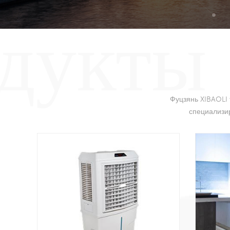
одукты
Фуцзянь XIBAOLI 
специализи