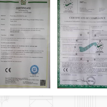
функция контроля те
централизованное у
централизованного у
охладителей воздуха
являемся профессио
охладителей воздуха
продажи. Наша фабри
Фуцзянь, на юго-вос
2006 году, после 15 л
профессиональных по
Китае.На данный моме
производственным це
линиями, более чем с
высококлассных испы
составляет 3000 шт. в