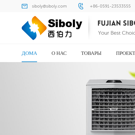
siboly@siboly.com
+86-0591-23533555
ДОМА
О НАС
ТОВАРЫ
ПРОЕК