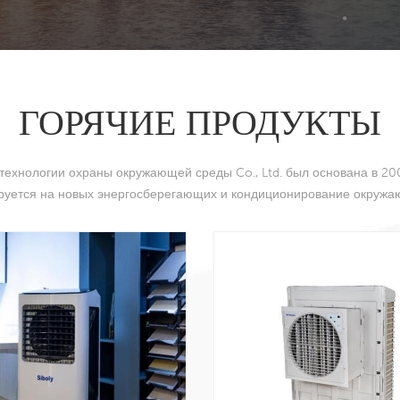
вашего внимания. Те
сотрудничества на о
время Siboly имеет 
100 сотрудников. В о
ГОРЯЧИЕ ПРОДУКТЫ
исследований и разра
разработкой и улучш
технологии охраны окружающей среды Co., Ltd. был основана в 20
клиентов в соответст
руется на новых энергосберегающих и кондиционирование окружа