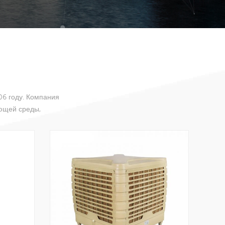
пло приветствуем всех партнеров для
снове взаимной выгоды.Семья SibolyВ настоящее
фабрику площадью 5000 квадратных метров и более
фисе Siboly работает опытная команда
боток из 8 человек, которая занимается
ением продукции для удовлетворения потребностей
06 году. Компания
вии с требованиями рынка.Корпоративная культура
ющей среды,