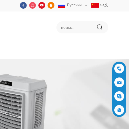
中文
Русский
+86-05
91-2353
siboly@s
3555
iboly.co
evaporat
m
ive-cool
+861537