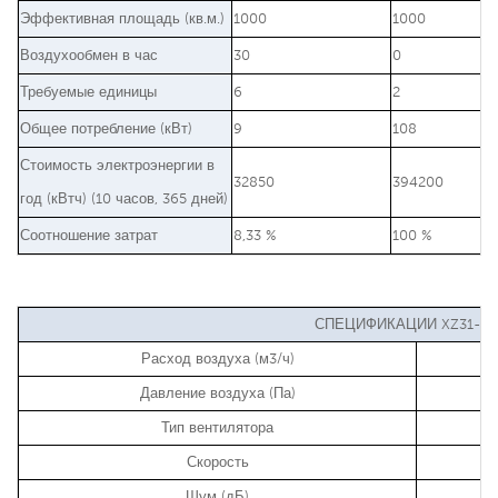
Эффективная площадь (кв.м.)
1000
1000
Воздухообмен в час
30
0
Требуемые единицы
6
2
Общее потребление (кВт)
9
108
Стоимость электроэнергии в
32850
394200
год (кВтч) (10 часов, 365 дней)
Соотношение затрат
8,33 %
100 %
СПЕЦИФИКАЦИИ XZ31-18
Расход воздуха (м3/ч)
Давление воздуха (Па)
Тип вентилятора
Скорость
Шум (дБ)