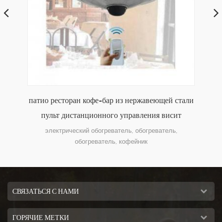
ия
патио ресторан кофе-бар из нержавеющей стали
ль
пульт дистанционного управления висит
электрический обогреватель
электрический обогреватель, обогреватель,
дом,
обогреватель, кофейник
с
СВЯЗАТЬСЯ С НАМИ
ГОРЯЧИЕ МЕТКИ