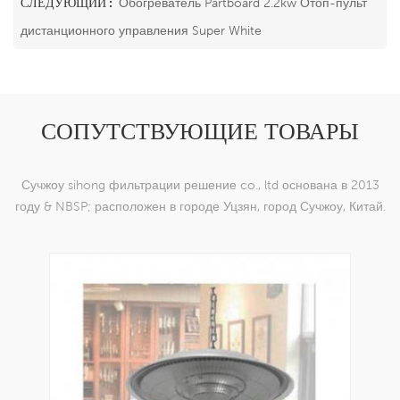
СЛЕДУЮЩИЙ :
Обогреватель Partboard 2.2kw Отоп-пульт
дистанционного управления Super White
СОПУТСТВУЮЩИЕ ТОВАРЫ
Сучжоу sihong фильтрации решение co., ltd основана в 2013
году & NBSP; расположен в городе Уцзян, город Сучжоу, Китай.
мы специализируемся на нейлоновых тканых изделиях,
которые способны