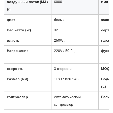
воздушный поток (M3 /
6000 .
имя э
H)
цвет
белый
заявл
Вес нетто (кг)
32.
серти
власть
250W .
гаран
Напряжение
220V / 50 Гц
функц
скорость
3 скорости
MOQ .
Размер (мм)
1180 * 820 * 465
Водоп
(L)
контроллер
Автоматический
Расход
контроллер