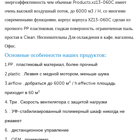
энергоэффективность чем обычные Products.xz13-060C имеет
очень высокий воздушный поток, до 6000 м3 / H, со многими
современными функциями, корпус корпуса XZ13-060C сделан из
прочного PP пластиковая, гладкая поверхность, ограниченная пыль,
простая в Clean. Неснимательны Для охлаждения в кафе, магазины,
Офис.
Основные особенности наших продуктов:
1.PP . пластиковый материал, более прочный
2.plastic . Лезвия с медной мотором, меньше шума
3.airflow . добраться до 6000 м² / h.effective площадь
приходит в 60 м²
4. Три . Скорость вентилятора с защитой нагрузки
5. . УФ-стабилизированный полимерный шкаф никогда не
ржавеет
6. . дистанционное управление
7. . OEM . приемлемо