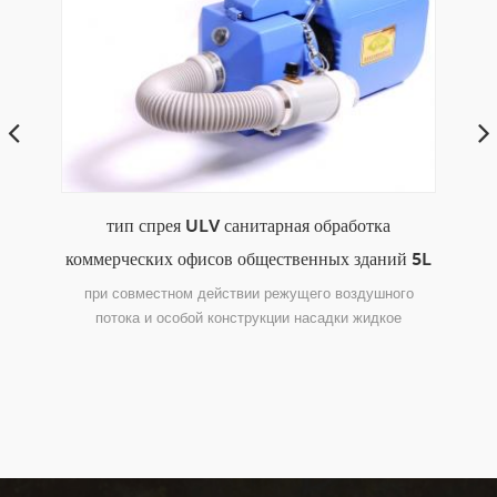
тип спрея ULV санитарная обработка
коммерческих офисов общественных зданий 5L
переносной dc 24V ручная дезинфекция
при совместном действии режущего воздушного
потока и особой конструкции насадки жидкое
литиевая батарея аккумуляторная
П
лекарство распадается на очень мелкий туман
ию
ис
частицы.
ымку
ство
Вытя
ный
може
Сел
шир