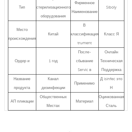
Фирменное
Тип
стерилизационного
Siboly
Наименование
оборудования
В
Место
Китай
классификация
Класс Я
происхождения
trument
После-
Онлайн
Ордер
и
1 год
сбывание
Техническая
Servic
в
Поддержка
Название
Канал
Д
isinfec
это
Применимо
продукта
дезинфекции
Н
Общественных
Оцинкованная
АП
пликации
Материал
Местах
Сталь