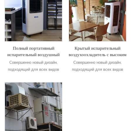
Полный портативный
Крытый испарительный
испарительный воздушный
воздухоохладитель с высоким
кулер 5000 поток воздуха
качеством
Совершенно новый дизайн,
Совершенно новый дизайн,
подходящий для всех видов
подходящий для всех видов
внутреннего и наружного,
внутреннего и наружного,
коммерческого и
коммерческого и
промышленного приложения
промышленного приложения
Подробнее
Подробнее