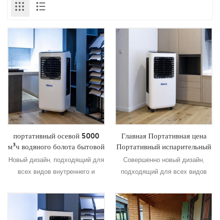
портативный осевой 5000
Главная Портативная цена
м³ч водяного болота бытовой
Портативный испарительный
испарительный
Воздушный кулер воздуха
Новый дизайн, подходящий для
Совершенно новый дизайн,
воздухоохладитель
производитель
всех видов внутреннего и
подходящий для всех видов
наружного, коммерческого и
внутреннего и наружного,
промышленного применения.
коммерческого и
промышленного приложения
Подробнее
Подробнее