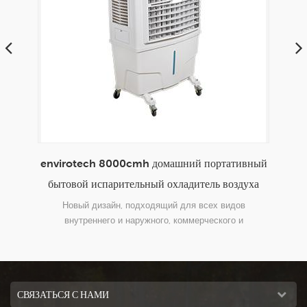
ьт
envirotech 8000cmh домашний портативный
порт
тока
бытовой испарительный охладитель воздуха
бы
ль
нкция
Новый дизайн, подходящий для всех видов
ский
внутреннего и наружного, коммерческого и
ума
промышленного применения.
СВЯЗАТЬСЯ С НАМИ