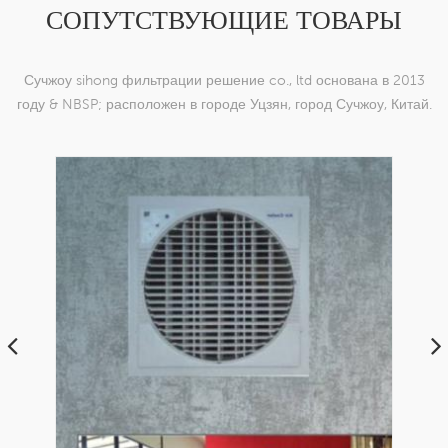
СОПУТСТВУЮЩИЕ ТОВАРЫ
Сучжоу sihong фильтрации решение co., ltd основана в 2013
году & NBSP; расположен в городе Уцзян, город Сучжоу, Китай.
мы специализируемся на нейлоновых тканых изделиях,
которые способны