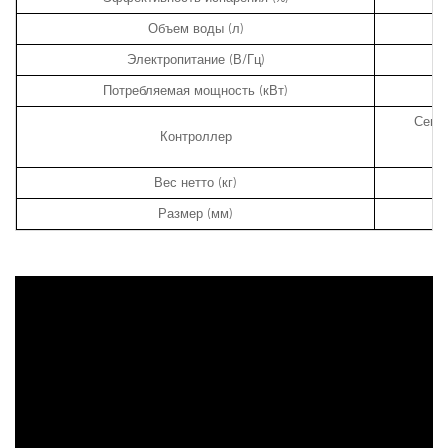
Объем воды (л)
Электропитание (В/Гц)
Потребляемая мощность (кВт)
Сенс
Контроллер
Вес нетто (кг)
Размер (мм)