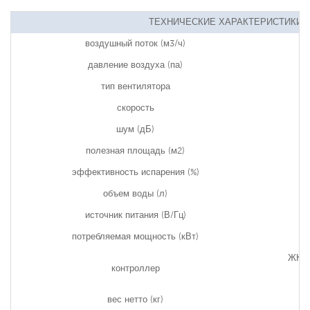
ТЕХНИЧЕСКИЕ ХАРАКТЕРИСТИКИ ДЛ
воздушный поток (м3/ч)
давление воздуха (па)
тип вентилятора
скорость
шум (дБ)
полезная площадь (м2)
эффективность испарения (%)
объем воды (л)
источник питания (В/Гц)
потребляемая мощность (кВт)
ЖК-с
контроллер
вес нетто (кг)