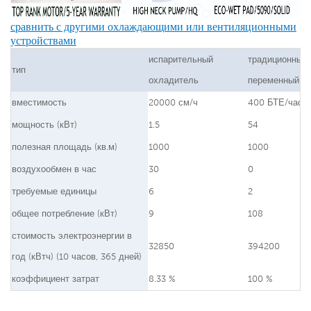
сравнить с другими охлаждающими или вентиляционными
устройствами
испарительный
традиционный
тип
охладитель
переменный то
вместимость
20000 см/ч
400 БТЕ/час
мощность (кВт)
1.5
54
полезная площадь (кв.м)
1000
1000
воздухообмен в час
30
0
требуемые единицы
6
2
общее потребление (кВт)
9
108
стоимость электроэнергии в
32850
394200
год (кВтч) (10 часов, 365 дней)
коэффициент затрат
8.33 %
100 %