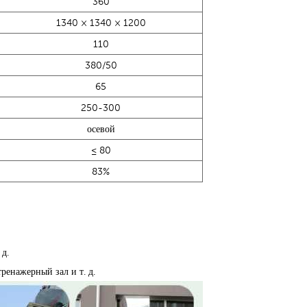
360
1340
×
1340
×
1200
110
380/50
65
250-300
осевой
≤
80
83%
 д.
ренажерный зал и т. д.