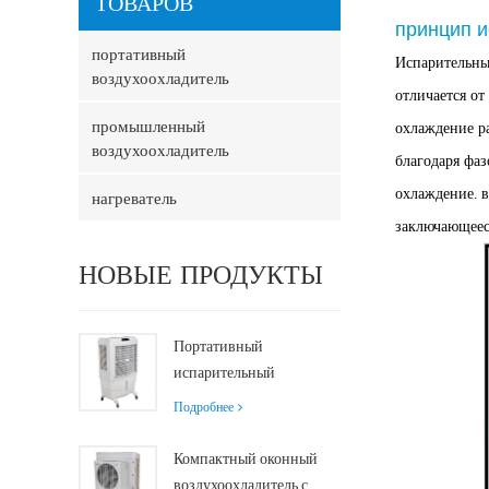
ТОВАРОВ
принцип и
портативный
Испарительный
воздухоохладитель
отличается о
промышленный
охлаждение р
воздухоохладитель
благодаря фаз
охлаждение. 
нагреватель
заключающеес
НОВЫЕ ПРОДУКТЫ
Портативный
испарительный
воздухоохладитель
Подробнее
производительностью
8000 м³/ч с
Компактный оконный
резервуаром 100 л
воздухоохладитель с