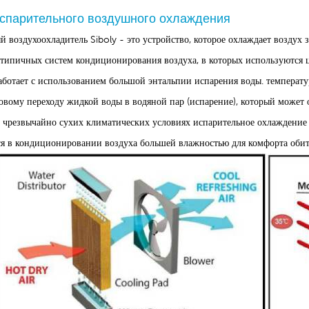
спарительного воздушного охлаждения
 воздухоохладитель Siboly - это устройство, которое охлаждает воздух 
т типичных систем кондиционирования воздуха, в которых используются 
аботает с использованием большой энтальпии испарения воды. температу
овому переходу жидкой воды в водяной пар (испарение), который может 
в чрезвычайно сухих климатических условиях испарительное охлаждение
я в кондиционировании воздуха большей влажностью для комфорта обит