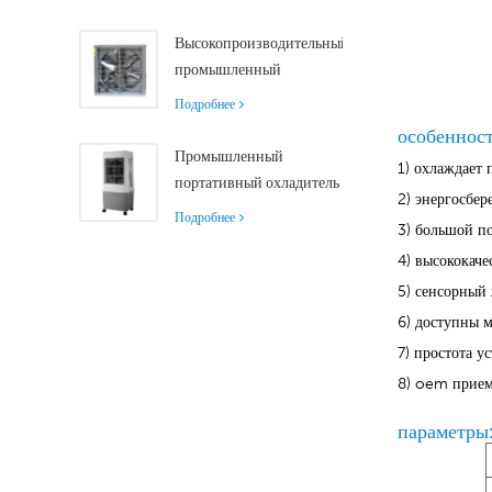
управлением
роликами и
дистанционным
Высокопроизводительный
управлением,
промышленный
производительность
вытяжной вентилятор с
Подробнее
18000 м³/ч
производительностью 37
особенност
000 м³/ч для
Промышленный
1) охлаждает
превосходной
портативный охладитель
2) энергосбе
вентиляции
воздуха Siboly 4000
Подробнее
3) большой по
м³/ч со съемным баком
4) высококаче
50 л.
Высокоэффективное
5) сенсорный
охлаждение.
6) доступны 
7) простота у
8) oem прием
параметры