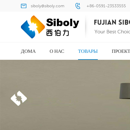
siboly@siboly.com
+86-0591-23533555
ДОМА
О НАС
ТОВАРЫ
ПРОЕК