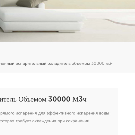
er
5951777
енный испарительный охладитель объемом 30000 м3ч
итель Объемом 30000 М3ч
 прямого испарения для эффективного испарения воды
которая требует охлаждения при сохранении