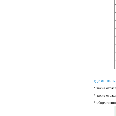
где испол
*
такие отрасли
* такие отрас
* общественны