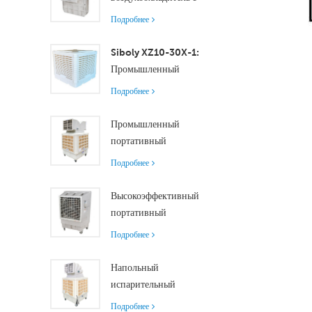
XZ13-080
осевым двигателем
Подробнее
обеспечивает
эффективное
Siboly XZ10-30X-1:
охлаждение помещений
Промышленный
малого и среднего
испарительный
Подробнее
размера.
воздухоохладитель
производительностью
Промышленный
30000 м³/ч
портативный
воздухоохладитель
Подробнее
производительностью
18000 м³/ч с
Высокоэффективный
дистанционным
портативный
управлением для
испарительный
Подробнее
охлаждения больших
воздухоохладитель
помещений
производительностью
Напольный
18000 м³/ч с
испарительный
дистанционным
воздухоохладитель с
Подробнее