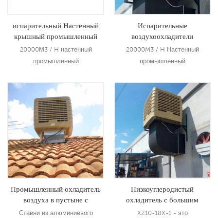
меньше энергии, чем
охлаждение.5
испарительный Настенный
Испарительные
крышный промышленный
воздухоохладители
воздухоохладитель
промышленного вентилятора
20000М3 / H настенный
20000M3 / H Настенный
воздухоохладителя
промышленный
промышленный
производитель 1.5kw
воздухоохладитель / заводская
воздухоохладитель / система
вентилятор
система вентиляции лучше, чем
вентиляции завода лучше чем
солнечный кондиционер
Солнечный кондиционер
Подробнее
Подробнее
охлаждает воздух, используя
прохладный воздух, используя
гораздо меньше энергии, чем
гораздо меньше энергии чем
охлаждение.
охлаждение.
Промышленный охладитель
Низкоуглеродистый
воздуха в пустыне с
охладитель с большим
испарительным болотом на
воздушным потоком
Ставни из алюминиевого
XZ10-18X-1 - это