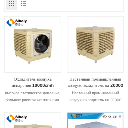
Охладитель воздуха
Настенный промышленный
испарения 18000cmh
воздухоохладитель на 20000
энергосберегающий для
м3 / ч
высокое статическое давление,
Настенный промышленный
фабрики
большое расстояние покрытия.
воздухоохладитель на 20000
металлический центробежный
м3 / ч лучше, чем солнечный
вентилятор, низкий уровень
кондиционер, охлаждает воздух,
шума дополнительная функция
потребляя гораздо меньше
Подробнее
Подробнее
контроля температуры и
энергии, чем охлаждение.