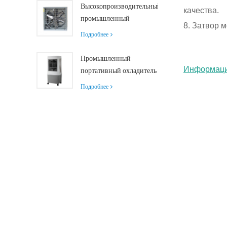
дистанционным
Высокопроизводительный
качества.
управлением,
промышленный
8. Затвор 
производительность
вытяжной вентилятор с
Подробнее
18000 м³/ч
производительностью 37
000 м³/ч для
Промышленный
превосходной
Информаци
портативный охладитель
вентиляции
воздуха Siboly 4000
Подробнее
м³/ч со съемным баком
50 л.
Высокоэффективное
охлаждение.