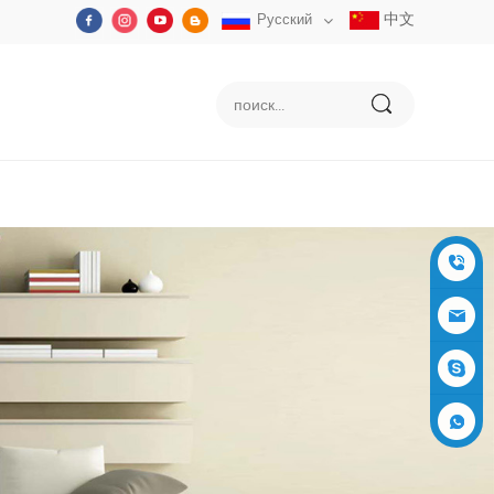
中文
Русский
+86-05
91-2353
siboly@s
3555
iboly.co
evaporat
m
ive-cool
+861537