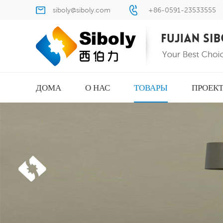
siboly@siboly.com
+86-0591-23533555
ДОМА
О НАС
ТОВАРЫ
ПРОЕК