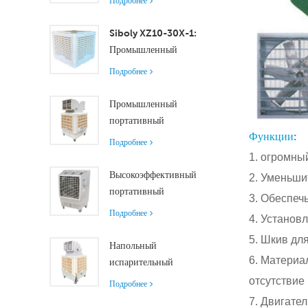
Подробнее
обеспечивает
эффективное
Siboly XZ10-30X-1:
охлаждение помещений
Промышленный
малого и среднего
испарительный
Подробнее
размера.
воздухоохладитель
производительностью
Промышленный
30000 м³/ч
портативный
Функции:
воздухоохладитель
Подробнее
производительностью
1. огромны
18000 м³/ч с
Высокоэффективный
2. Уменьши
дистанционным
портативный
3. Обеспечь
управлением для
испарительный
Подробнее
4. Установл
охлаждения больших
воздухоохладитель
помещений
5. Шкив дл
производительностью
Напольный
18000 м³/ч с
6. Материа
испарительный
дистанционным
воздухоохладитель с
отсутствие
Подробнее
управлением
роликами и
7. Двигател