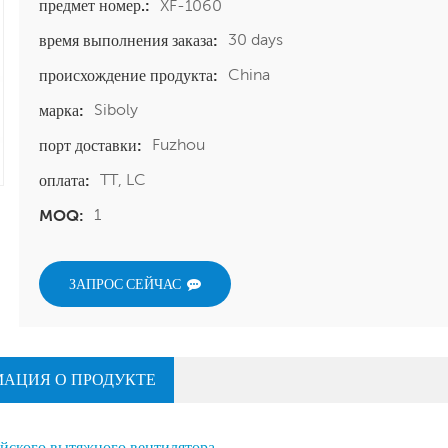
XF-1060
предмет номер.:
30 days
время выполнения заказа:
China
происхождение продукта:
Siboly
марка:
Fuzhou
порт доставки:
TT, LC
оплата:
1
MOQ:
ЗАПРОС СЕЙЧАС
АЦИЯ О ПРОДУКТЕ
йского вытяжного вентилятора