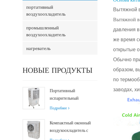
портативный
Вытяжной в
воздухоохладитель
Вытяжной в
промышленный
давления в
воздухоохладитель
же время с
нагреватель
открытые о
Обычно при
образом, в
НОВЫЕ ПРОДУКТЫ
по термооб
заводах, х
Портативный
испарительный
воздухоохладитель
Подробнее
производительностью
8000 м³/ч с
Компактный оконный
резервуаром 100 л
воздухоохладитель с
XZ13-080
осевым двигателем