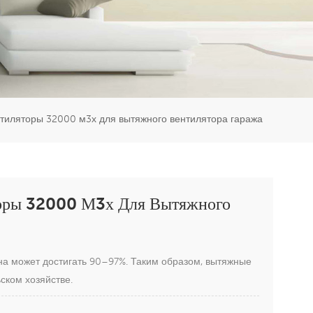
er
5951777
иляторы 32000 м3х для вытяжного вентилятора гаража
оры 32000 М3х Для Вытяжного
а может достигать 90–97%. Таким образом, вытяжные
ском хозяйстве.