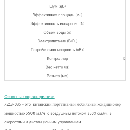
Шум (дБ)
Эффективная площадь (м2)
Эффективность испарения (%)
Объем воды (л)
Электропитание (В/Гц)
Потребляемая мощность (кВт)
Контроллер
Кно
Вес нетто (кг)
Размер (мм)
Основные характеристики
китайский портативный мобильный кондиционер
XZ13-035 - это
мощностью 3500 м3/ч
с воздушным потоком 3500 см3/ч, 3
скоростями и дистанционным управлением.