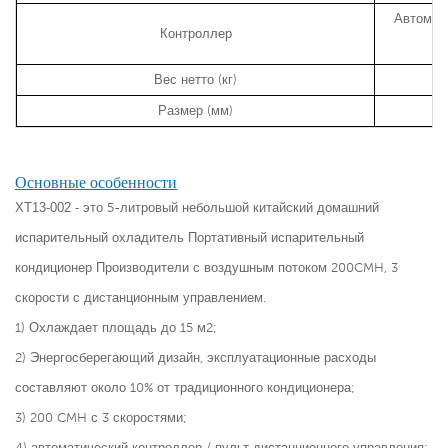
Автомати
Контроллер
Вес нетто (кг)
Размер (мм)
Основные особенности
XT13-002 - это
5-литровый небольшой китайский домашний
испарительный охладитель Портативный испарительный
кондиционер Производители с воздушным потоком 200CMH, 3
скорости с дистанционным управлением.
1) Охлаждает площадь до 15 м2;
2) Энергосберегающий дизайн, эксплуатационные расходы
составляют около 10% от традиционного кондиционера;
3) 200 CMH с 3 скоростями;
4) автоматический контроллер / пульт дистанционного управления;