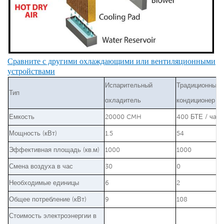
Сравните с другими охлаждающими или вентиляционными
устройствами
Испарительный
Традиционный
Тип
охладитель
кондиционер
Емкость
20000 CMH
400 БТЕ / час
Мощность (кВт)
1.5
54
Эффективная площадь (кв.м)
1000
1000
Смена воздуха в час
30
0
Необходимые единицы
6
2
Общее потребление (кВт)
9
108
Стоимость электроэнергии в