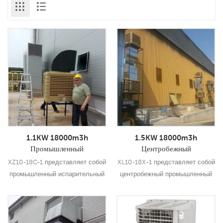
1.1KW 18000m3h
1.5KW 18000m3h
Промышленный
Центробежный
испарительный
промышленный охладитель
XZ10-18C-1 представляет собой
XL10-18X-1 представляет собой
воздухоохладитель с боковым
болота
промышленный испарительный
центробежный промышленный
выбросом
воздухоохладитель мощностью
болотный охладитель
1,1 кВт и производительностью
мощностью 1,5 кВт и
18000 м3 ч с боковым
производительностью 18000 м3
Подробнее
Подробнее
выбросом, который можно
ч, который можно использовать