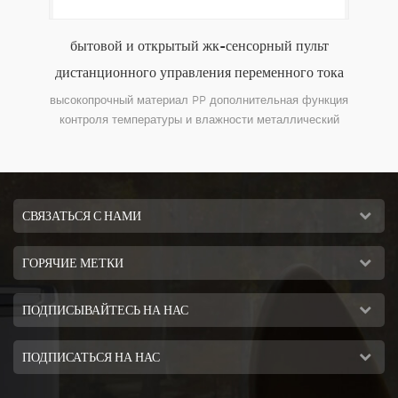
бытовой и открытый жк-сенсорный пульт
env
 / ч
дистанционного управления переменного тока
бы
ления
портативный испарительный охладитель
высокопрочный материал PP дополнительная функция
ть
контроля температуры и влажности металлический
воздуха
ает
центробежный вентилятор, низкий уровень шума
е 25
ятора
СВЯЗАТЬСЯ С НАМИ
ГОРЯЧИЕ МЕТКИ
ПОДПИСЫВАЙТЕСЬ НА НАС
ПОДПИСАТЬСЯ НА НАС