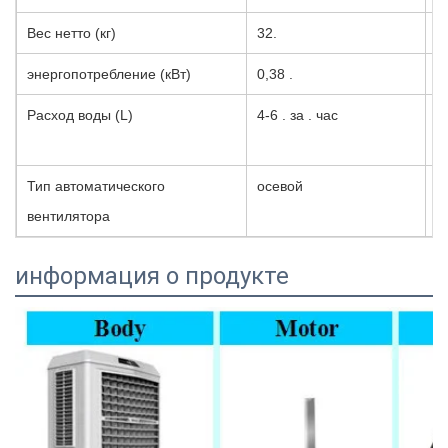
Вес нетто (кг)
32.
и
энергопотребление (кВт)
0,38 .
В
Расход воды (L)
4-6 . за . час
Э
(
Тип автоматического
осевой
ш
вентилятора
информация о продукте