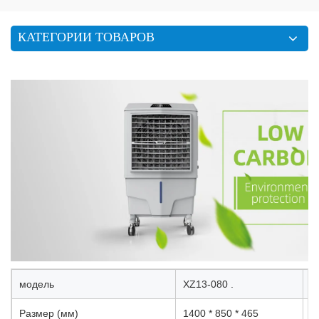
КАТЕГОРИИ ТОВАРОВ
модель
XZ13-080 .
В
Размер (мм)
1400 * 850 * 465
с