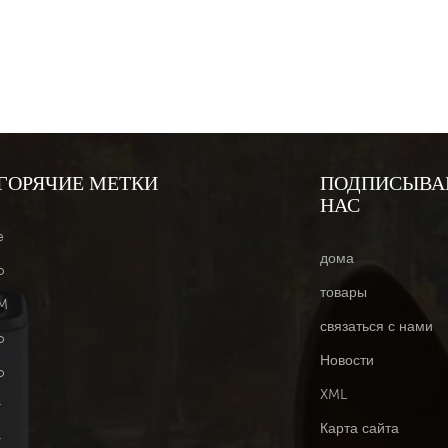
ГОРЯЧИЕ МЕТКИ
ПОДПИСЫВА
НАС
e
дома
o
товары
M
связаться с нами
o
Новости
o
XML
r
Карта сайта
r