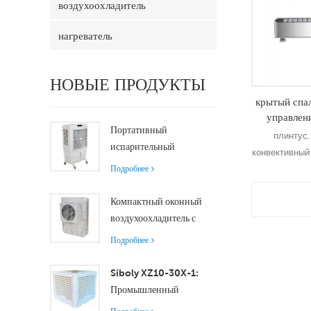
воздухоохладитель
нагреватель
НОВЫЕ ПРОДУКТЫ
крытый спал
управлен
Портативный
электричес
плинтус,
испарительный
конвективный
воздухоохладитель
Подробнее
производительностью
8000 м³/ч с
Компактный оконный
резервуаром 100 л
Подр
воздухоохладитель с
XZ13-080
осевым двигателем
Подробнее
обеспечивает
эффективное
Siboly XZ10-30X-1:
охлаждение помещений
Промышленный
малого и среднего
испарительный