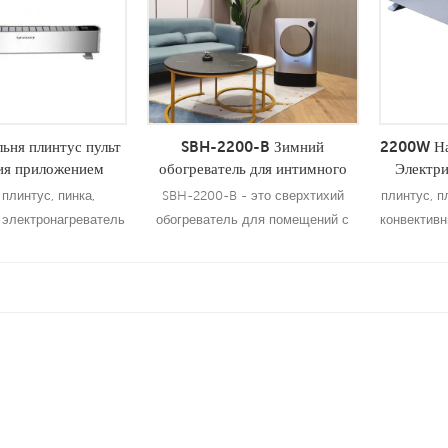
ьня плинтус пульт
SBH-2200-B Зимний
2200W На
ия приложением
обогреватель для интимного
Электри
кий обогреватель
дизайна Сверхтихий
б
 плинтус, пинка,
SBH-2200-B - это сверхтихий
плинтус, п
обогреватель для помещений,
 электронагреватель
обогреватель для помещений с
конвективн
2000 Вт
выходной мощностью 2000 Вт, он
имеет многоуровневую защиту.
обнее
Подробнее
По