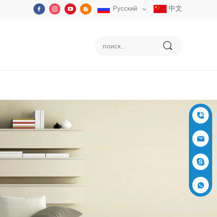
中文
Русский
+86-05
91-2353
siboly@s
3555
iboly.co
evaporat
m
ive-cool
+861537