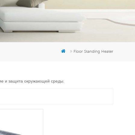
er
5951777
Floor Standing Heater
ние и защита окружающей среды.