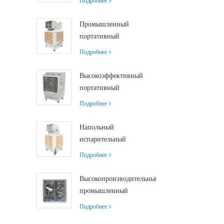
Подробнее
размера.
воздухоохладитель
производительностью
Промышленный
30000 м³/ч
портативный
воздухоохладитель
Подробнее
производительностью
18000 м³/ч с
Высокоэффективный
дистанционным
портативный
управлением для
испарительный
Подробнее
охлаждения больших
воздухоохладитель
помещений
производительностью
Напольный
18000 м³/ч с
испарительный
дистанционным
воздухоохладитель с
Подробнее
управлением
роликами и
дистанционным
Высокопроизводительный
управлением,
промышленный
производительность
вытяжной вентилятор с
Подробнее
18000 м³/ч
производительностью 37