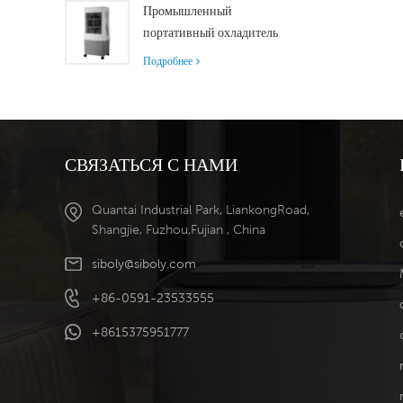
000 м³/ч для
Промышленный
превосходной
портативный охладитель
вентиляции
воздуха Siboly 4000
Подробнее
м³/ч со съемным баком
50 л.
Высокоэффективное
охлаждение.
СВЯЗАТЬСЯ С НАМИ
Quantai Industrial Park, LiankongRoad,
Shangjie, Fuzhou,Fujian , China
siboly@siboly.com
+86-0591-23533555
+8615375951777