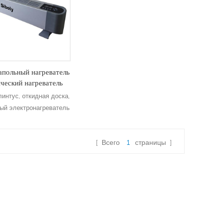
польный нагреватель
ческий нагреватель
азовой платы
линтус, откидная доска,
ый электронагреватель
[ Всего
1
страницы ]
дробнее