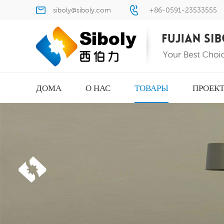
siboly@siboly.com
+86-0591-23533555
ДОМА
О НАС
ТОВАРЫ
ПРОЕК