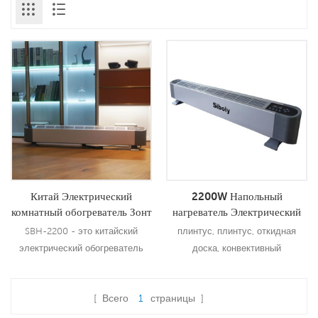
Китай Электрический
2200W Напольный
комнатный обогреватель Зонт
нагреватель Электрический
обогреватель Электрический
нагреватель базовой платы
SBH-2200 - это китайский
плинтус, плинтус, откидная
барный обогреватель
электрический обогреватель
доска, конвективный
для помещений, обогреватель
электронагреватель
для зонтов, электрический
[ Всего
1
страницы ]
барный обогреватель с
Подробнее
Подробнее
выходной мощностью 2200 Вт ,,