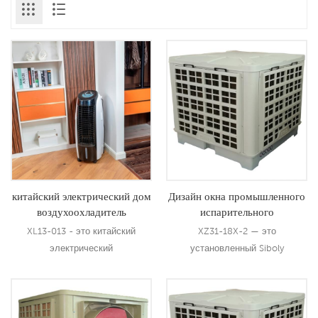
китайский электрический дом
Дизайн окна промышленного
воздухоохладитель
испарительного
вентилятор завод китайский
воздухоохладителя 18000
XL13-013 - это китайский
XZ31-18X-2 — это
внутренний испарительный
м3ч
электрический
установленный Siboly
охладитель производители
воздухоохладитель для дома, в
испарительный
мобильных
котором используется
воздухоохладитель, который
воздухоохладителей
технология охлаждения
можно использовать для всех
промышленный водяной
Подробнее
Подробнее
испарением для охлаждения
видов внутреннего и наружного