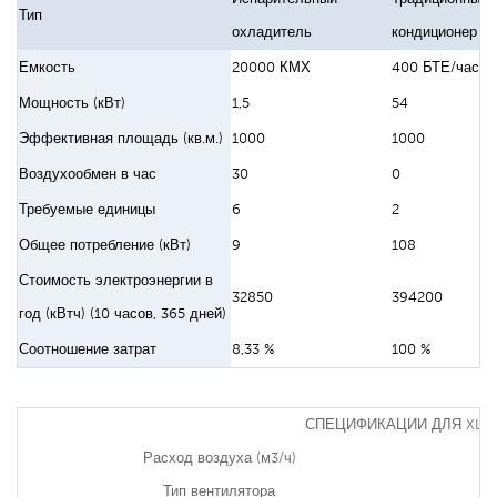
Тип
охладитель
кондиционер
Емкость
20000 КМХ
400 БТЕ/час
Мощность (кВт)
1,5
54
Эффективная площадь (кв.м.)
1000
1000
Воздухообмен в час
30
0
Требуемые единицы
6
2
Общее потребление (кВт)
9
108
Стоимость электроэнергии в
32850
394200
год (кВтч) (10 часов, 365 дней)
Соотношение затрат
8,33 %
100 %
СПЕЦИФИКАЦИИ ДЛЯ XL13
Расход воздуха (м3/ч)
Тип вентилятора