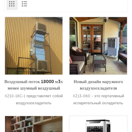
Воздушный поток 18000 м3х
Новый дизайн наружного
менее шумный воздушный
воздухоохладителя
охладитель для
Поставщики Портативный
XZ10-18C-1 представляет собой
XZ13-060 - это портативный
промышленного
испарительный охладитель
воздухоохладитель
испарительный охладитель
использования
промышленного типа с боковым
нового дизайна для наружного
нагнетанием мощностью 1,1 кВт,
воздухоохладителя с
который можно использовать
воздушным потоком 6000CMH,
Подробнее
Подробнее
для всех видов внутренних и
3 скоростями с дистанционным