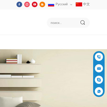
中文
Русский
+86-05
91-2353
siboly@s
3555
iboly.co
evaporat
m
ive-cool
+861537