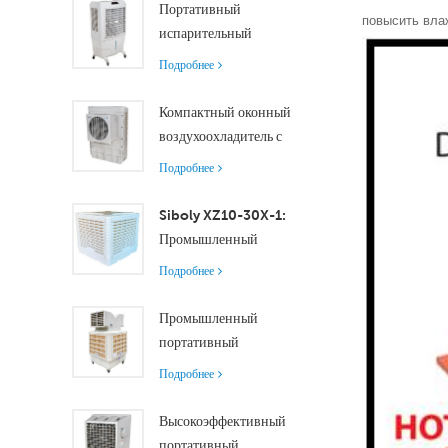
Портативный
повысить вла
испарительный
воздухоохладитель
Подробнее
производительностью
8000 м³/ч с
Компактный оконный
резервуаром 100 л
воздухоохладитель с
XZ13-080
осевым двигателем
Подробнее
обеспечивает
эффективное
Siboly XZ10-30X-1:
охлаждение помещений
Промышленный
малого и среднего
испарительный
Подробнее
размера.
воздухоохладитель
производительностью
Промышленный
30000 м³/ч
портативный
воздухоохладитель
Подробнее
производительностью
18000 м³/ч с
Высокоэффективный
дистанционным
портативный