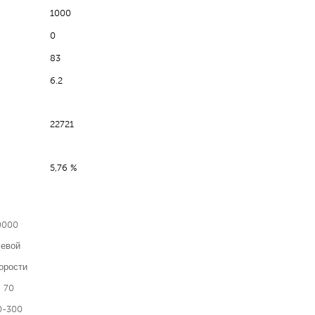
1000
0
83
6.2
22721
5,76 %
0000
евой
орости
 70
0-300