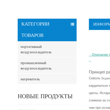
КАТЕГОРИИ
ИНФОРМ
ТОВАРОВ
портативный
воздухоохладитель
   Описание продукта

промышленный
воздухоохладитель
Принцип ра
Сиболи
Ледян
нагреватель
кардинально 
циклы. Испар
НОВЫЕ ПРОДУКТЫ
снижена за сч
чем при охла