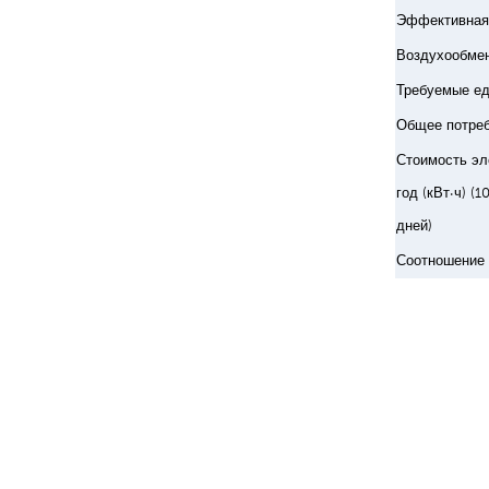
Эффективная 
Воздухообмен
Требуемые е
Общее потреб
Стоимость эл
год (кВт·ч) (1
дней)
Соотношение 