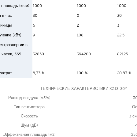
площадь (кв.м)
1000
1000
1000
 в час
30
0
30
диницы
6
2
3
ление (кВт)
9
108
22.5
ектроэнергии в
0 часов, 365
32850
394200
82125
затрат
8,33 %
100 %
20,83 %
ТЕХНИЧЕСКИЕ ХАРАКТЕРИСТИКИ XZ13-30Y
Расход воздуха (м3/ч)
3
Тип вентилятора
Ос
Скорость
3 ск
Шум (дБ)
≤
Эффективная площадь (м2)
25