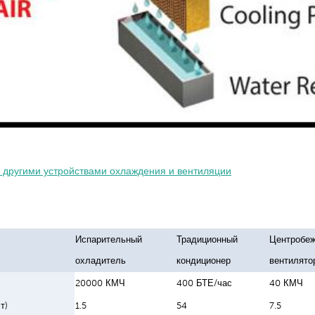
Испарительный
Традиционный
Центробе
охладитель
кондиционер
вентилято
20000 КМЧ
400 БТЕ/час
40 КМЧ
т)
1.5
54
7.5