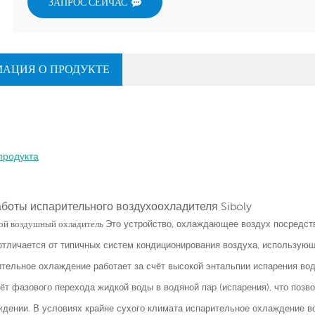
ЗАПРОС СЕЙЧАС
АЦИЯ О ПРОДУКТЕ
боты испарительного воздухоохладителя Siboly
ой воздушный охладитель
Это устройство, охлаждающее воздух посредст
отличается от типичных систем кондиционирования воздуха, использу
ительное охлаждение работает за счёт высокой энтальпии испарения вод
ёт фазового перехода жидкой воды в водяной пар (испарения), что позв
ждении. В условиях крайне сухого климата испарительное охлаждение в