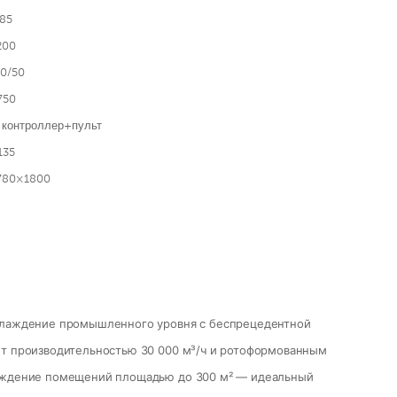
85
200
0/50
750
 контроллер+пульт
135
780×1800
хлаждение промышленного уровня с беспрецедентной
ет производительностью 30 000 м³/ч и ротоформованным
лаждение помещений площадью до 300 м² — идеальный