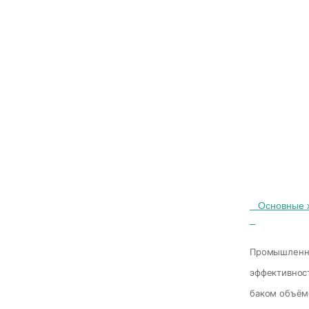
   Основные характеристики

Промышленны
эффективнос
баком объём