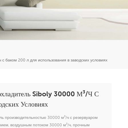
er
5951777
с баком 200 л для использования в заводских условиях
хладитель Siboly 30000 М³/ч С
одских Условиях
ь производительностью 30000 м³/ч с резервуаром
ием, воздушным потоком 30000 м³/ч, прочным