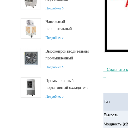
управлением для
испарительный
Подробнее
охлаждения больших
воздухоохладитель
помещений
производительностью
Напольный
18000 м³/ч с
испарительный
дистанционным
воздухоохладитель с
Подробнее
управлением
роликами и
дистанционным
Высокопроизводительный
управлением,
промышленный
производительность
вытяжной вентилятор с
Подробнее
   Сравните с другими устройствами охлаждения и вентиляции

18000 м³/ч
производительностью 37
000 м³/ч для
Промышленный
превосходной
портативный охладитель
вентиляции
воздуха Siboly 4000
Подробнее
м³/ч со съемным баком
Тип
50 л.
Высокоэффективное
Емкость
охлаждение.
Мощность (кВ