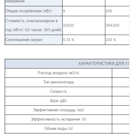
измерения
Общее потребление (кВт)
9
108
Стоимость электроэнергии в
32850
394200
год (кВтч) (10 часов, 365 дней)
Соотношение затрат
8,33 %
100 %
ХАРАКТЕРИСТИКИ ДЛЯ XT13
Расход воздуха (м3/ч)
Тип вентилятора
Скорость
Шум (дБ)
Эффективная площадь (м2)
Эффективность испарения (%)
Объем воды (л)