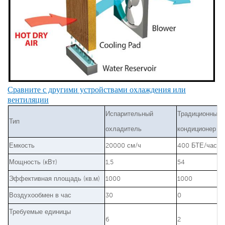
Сравните с другими устройствами охлаждения или
вентиляции
Испарительный
Традиционный
Тип
охладитель
кондиционер
Емкость
20000 см/ч
400 БТЕ/час
Мощность (кВт)
1,5
54
Эффективная площадь (кв.м)
1000
1000
Воздухообмен в час
30
0
Требуемые единицы
6
2