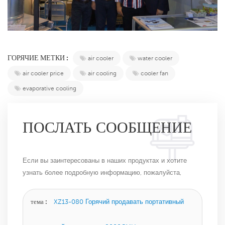
ГОРЯЧИЕ МЕТКИ :
air cooler
water cooler
air cooler price
air cooling
cooler fan
evaporative cooling
ПОСЛАТЬ СООБЩЕНИЕ
Если вы заинтересованы в наших продуктах и ​​хотите
узнать более подробную информацию, пожалуйста,
оставьте сообщение здесь, и мы ответим вам, как
только сможем.
тема :
XZ13-080 Горячий продавать портативный