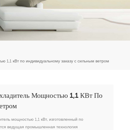
er
5951777
ю 1,1 кВт по индивидуальному заказу с сильным ветром
хладитель Мощностью 1,1 КВт По
етром
тель мощностью 1,1 кВт, изготовленный по
уется ведущая промышленная технология