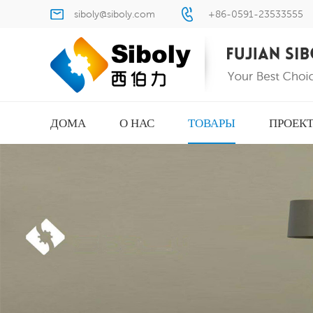
siboly@siboly.com
+86-0591-23533555
ДОМА
О НАС
ТОВАРЫ
ПРОЕК