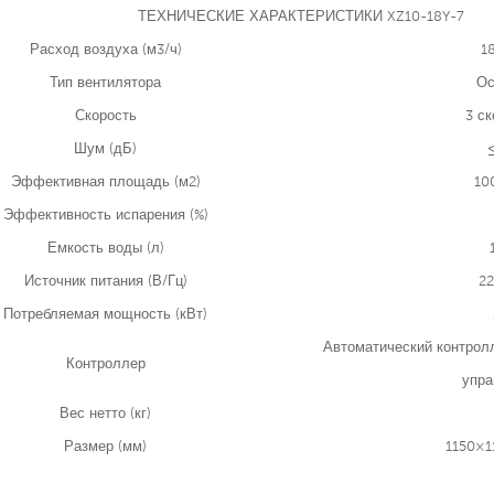
ТЕХНИЧЕСКИЕ ХАРАКТЕРИСТИКИ XZ10-18Y-7
Расход воздуха (м3/ч)
1
Тип вентилятора
Ос
Скорость
3 ск
Шум (дБ)
Эффективная площадь (м2)
10
Эффективность испарения (%)
Емкость воды (л)
Источник питания (В/Гц)
22
Потребляемая мощность (кВт)
Автоматический контролл
Контроллер
упра
Вес нетто (кг)
Размер (мм)
1150×1