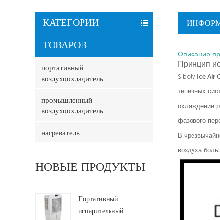
КАТЕГОРИИ
ИНФОРМ
ТОВАРОВ
Описание пр
Принцип ис
портативный
Siboly
Ice Air 
воздухоохладитель
типичных сис
промышленный
охлаждение р
воздухоохладитель
фазового пере
нагреватель
В чрезвычайн
воздуха боль
НОВЫЕ ПРОДУКТЫ
Портативный
испарительный