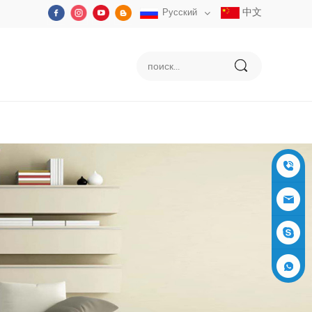
中文
Русский
+86-05
91-2353
siboly@s
3555
iboly.co
evaporat
m
ive-cool
+861537