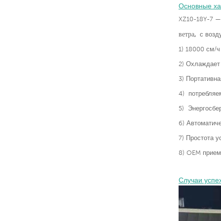
Основные ха
XZ10-18Y-7 
ветра,
с возд
1) 18000 см/ч
2) Охлаждает
3)
Портативна
4)
потребляем
5)
Энергосбе
6) Автоматич
7) Простота у
8) OEM прием
Случаи успе