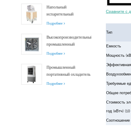
помещений
производительностью
Напольный
Сравните с 
18000 м³/ч с
испарительный
дистанционным
воздухоохладитель с
Подробнее
управлением
роликами и
Тип
дистанционным
Высокопроизводительный
управлением,
промышленный
Емкость
производительность
вытяжной вентилятор с
Подробнее
Мощность (кВ
18000 м³/ч
производительностью 37
Эффективная 
000 м³/ч для
Промышленный
превосходной
Воздухообмен
портативный охладитель
вентиляции
воздуха Siboly 4000
Требуемые е
Подробнее
м³/ч со съемным баком
Общее потреб
50 л.
Стоимость эл
Высокоэффективное
охлаждение.
год (кВтч) (10
Соотношение 