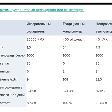
другими устройствами охлаждения или вентиляции.
Испарительный
Традиционный
Центробе
охладитель
кондиционер
вентилято
20000 КМХ
400 БТЕ/час
40 КМХ
т)
1,5
54
7,5
площадь (кв.м.)
1000
1000
1000
 в час
30
0
30
диницы
6
2
3
ление (кВт)
9
108
22,5
ектроэнергии в
32850
394200
82125
 часов, 365 дней)
затрат
8,33 %
100 %
20,83 %