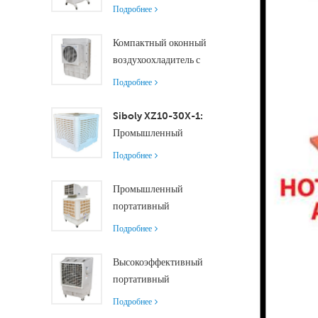
воздухоохладитель
Подробнее
производительностью
8000 м³/ч с
Компактный оконный
резервуаром 100 л
воздухоохладитель с
XZ13-080
осевым двигателем
Подробнее
обеспечивает
эффективное
Siboly XZ10-30X-1:
охлаждение помещений
Промышленный
малого и среднего
испарительный
Подробнее
размера.
воздухоохладитель
производительностью
Промышленный
30000 м³/ч
портативный
воздухоохладитель
Подробнее
производительностью
18000 м³/ч с
Высокоэффективный
дистанционным
портативный
управлением для
испарительный
Подробнее
охлаждения больших
воздухоохладитель