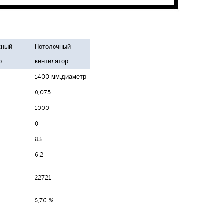
жный
Потолочный
р
вентилятор
1400 мм.диаметр
0,075
1000
0
83
6.2
22721
5,76 %