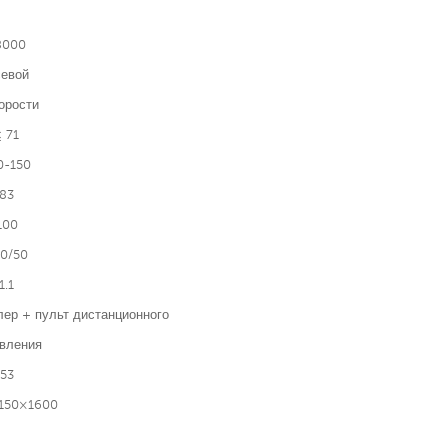
8000
евой
орости
≤ 71
0-150
83
100
0/50
1.1
ер + пульт дистанционного
вления
53
150×1600