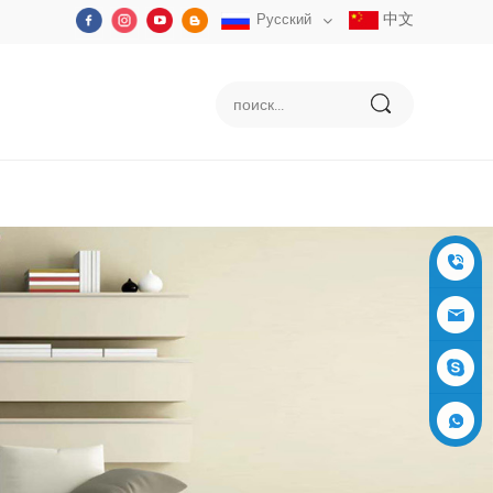
中文
Русский
+86-05
91-2353
siboly@s
3555
iboly.co
evaporat
m
ive-cool
+861537