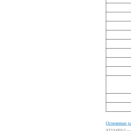
Основные х
XT13-003-2 