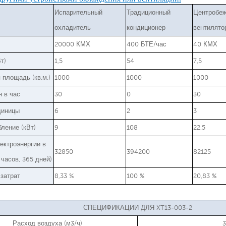
Испарительный
Традиционный
Центробе
охладитель
кондиционер
вентилято
20000 КМХ
400 БТЕ/час
40 КМХ
т)
1,5
54
7,5
площадь (кв.м.)
1000
1000
1000
 в час
30
0
30
диницы
6
2
3
ление (кВт)
9
108
22,5
ектроэнергии в
32850
394200
82125
0 часов, 365 дней)
затрат
8,33 %
100 %
20,83 %
СПЕЦИФИКАЦИИ ДЛЯ XT13-003-2
Расход воздуха (м3/ч)