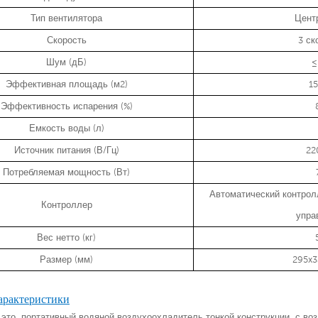
Тип вентилятора
Цент
Скорость
3 ск
Шум (дБ)
≤
Эффективная площадь (м2)
1
Эффективность испарения (%)
Емкость воды (л)
Источник питания (В/Гц)
22
Потребляемая мощность (Вт)
Автоматический контрол
Контроллер
упра
Вес нетто (кг)
Размер (мм)
295x3
арактеристики
— это
портативный водяной воздухоохладитель тонкой конструкции
с воз