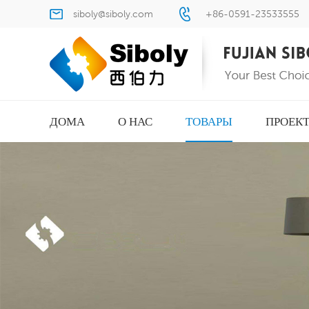
siboly@siboly.com
+86-0591-23533555
ДОМА
О НАС
ТОВАРЫ
ПРОЕК