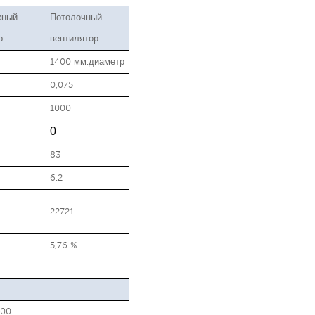
жный
Потолочный
р
вентилятор
1400 мм.диаметр
0,075
1000
0
83
6.2
22721
5,76 %
300