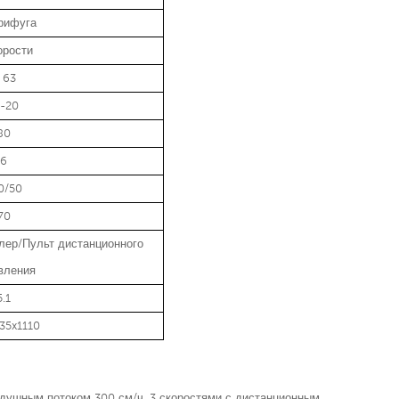
рифуга
орости
 63
5-20
80
6
0/50
70
лер/Пульт дистанционного
вления
5.1
35x1110
душным потоком 300 см/ч, 3 скоростями с дистанционным