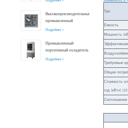
Подробнее
управлением
роликами и
Тип
дистанционным
Высокопроизводительный
управлением,
промышленный
Емкость
производительность
вытяжной вентилятор с
Подробнее
18000 м³/ч
производительностью 37
Мощность (кВ
000 м³/ч для
Промышленный
Эффективная 
превосходной
портативный охладитель
Воздухообмен
вентиляции
воздуха Siboly 4000
Подробнее
Требуемые е
м³/ч со съемным баком
50 л.
Общее потреб
Высокоэффективное
Стоимость эл
охлаждение.
год (кВтч) (1
Соотношение 