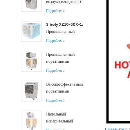
воздухоохладитель с
XZ13-080
осевым двигателем
Подробнее
обеспечивает
эффективное
Siboly XZ10-30X-1:
охлаждение помещений
Промышленный
малого и среднего
испарительный
Подробнее
размера.
воздухоохладитель
производительностью
Промышленный
30000 м³/ч
портативный
воздухоохладитель
Подробнее
производительностью
18000 м³/ч с
Высокоэффективный
дистанционным
портативный
управлением для
испарительный
Подробнее
охлаждения больших
воздухоохладитель
помещений
производительностью
Напольный
18000 м³/ч с
испарительный
дистанционным
воздухоохладитель с
Сравните с 