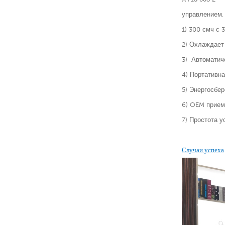
управлением.
1) 300 смч с 
2)
Охлаждает 
3)
Автоматич
4) Портативна
5) Энергосбе
6) OEM прием
7) Простота у
Случаи успеха