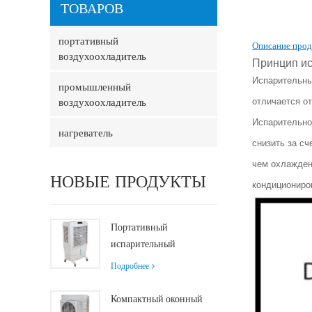
ТОВАРОВ
портативный
Описание прод
воздухоохладитель
Принцип ис
Испарительны
промышленный
воздухоохладитель
отличается о
Испарительно
нагреватель
снизить за сч
чем охлажден
НОВЫЕ ПРОДУКТЫ
кондициониро
Портативный
испарительный
воздухоохладитель
Подробнее
производительностью
8000 м³/ч с
Компактный оконный
резервуаром 100 л